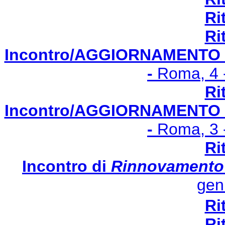
Ri
Ri
Incontro/AGGIORNAMENTO del
-
Roma, 4 
Ri
Incontro/AGGIORNAMENTO del
-
Roma, 3 
Ri
Incontro di
Rinnovamento
gen
Ri
R
i