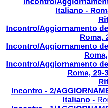
Incontro/Aggiornament
Italiano - Ro
Ri
Incontro/Aggiornamento del
Roma, 2
Incontro/Aggiornamento del
Roma,
Incontro/Aggiornamento del
Roma, 29-3
Ri
Incontro - 2/AGGIORNAME
Italiano
-
Ro